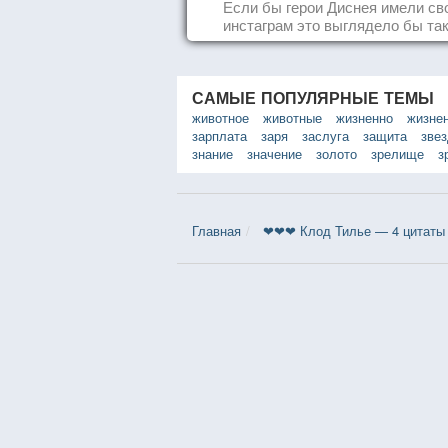
Если бы герои Диснея имели св
инстаграм это выглядело бы так.
САМЫЕ ПОПУЛЯРНЫЕ ТЕМЫ
животное
животные
жизненно
жизне
зарплата
заря
заслуга
защита
зве
знание
значение
золото
зрелище
з
Главная
❤❤❤ Клод Тилье — 4 цитаты