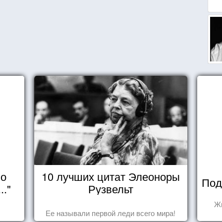
но
10 лучших цитат Элеоноры
Под
.."
Рузвельт
Жи
Ее называли первой леди всего мира!