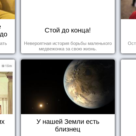
е
Стой до конца!
 до
ать
Невероятная история борьбы маленького
Ост
медвежонка за свою жизнь.
их
У нашей Земли есть
близнец