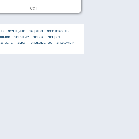
тест
на
женщина
жертва
жестокость
замок
занятие
запах
запрет
злость
змея
знакомство
знакомый