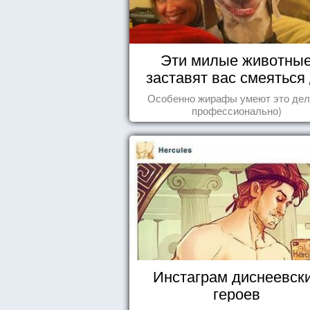
Эти милые животны
заставят вас смеяться
упаду!
Особенно жирафы умеют это дел
профессионально)
Инстаграм диснеевск
героев