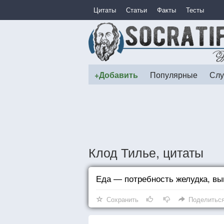
Цитаты
Статьи
Факты
Тесты
+Добавить
Популярные
Слу
Клод Тилье, цитаты
Еда — потребность желудка, вы
Сохранить
Поделитьс