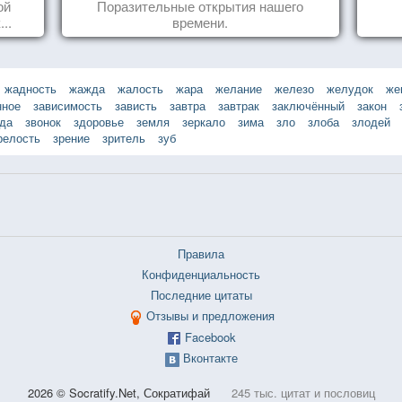
ой
Поразительные открытия нашего
..
времени.
жадность
жажда
жалость
жара
желание
железо
желудок
же
нное
зависимость
зависть
завтра
завтрак
заключённый
закон
зда
звонок
здоровье
земля
зеркало
зима
зло
злоба
злодей
релость
зрение
зритель
зуб
Правила
Конфиденциальность
Последние цитаты
Отзывы и предложения
Facebook
Вконтакте
2026 © Socratify.Net, Сократифай
245 тыс. цитат и пословиц