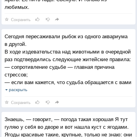
любимых.
Сохранить
Сегодня пересаживали рыбок из одного аквариума
в другой.
В ходе издевательства над животными в очередной
раз подтвердились следующие житейские правила:
— сопротивление судьбе — главная причина
стрессов;
— если вам кажется, что судьба обращается с вами
грубо и немилосердно, это вовсе не значит, что вам
раскрыть
желают зла. Просто вы заняли неудобную для нее
Сохранить
позицию;
— если увлеченно заниматься любимым делом
Знаешь, — говорит, — погода такая хорошая Я тут
(например, сосать корягу), можно пропустить даже
гуляю у себя во дворе и вот нашла куст с ягодами.
апокалипсис.
Ягоды красивые такие, крупные, только не знаю: они