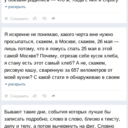
никакого быть не может. Любить людей стало легко.
раскрыть
Требования к ним свелись к минимуму. Говорит
Сохранить
членораздельно, жопа не красная — вот и молодец.
Можно дружить.
Я искренне не понимаю, какого черта мне нужно
просыпаться, скажем, в Москве, скажем, 26 мая —
лишь потому, что я ложусь спать 25 мая в этой
самой Москве? Почему, отрезав себе кусок хлеба,
я стану есть этот самый хлеб? А не, скажем,
рисовую кашу, сваренную за 657 километров от
моей кухни? С какой стати я обнаруживаю в своем
шкафу только те вещи, которые были куплены
раскрыть
мною? Или вот зачем узнаю лица соседей? У меня,
Сохранить
представьте себе, каждый день одни и те же
соседи.
Бывают такие дни, события которых лучше бы
Это почти невыносимо.
записать подробно, слово в слово, близко к тексту,
делу и телу, а потом вычеркнуть на фиг. Словно