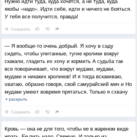
Нужно идти туда, куда хочется, а не туда, куда
якобы «надо». Идти себе, идти и ничего не бояться.
У тебя все получится, правда!
Сохранить
— Я вообще-то очень добрый. Я хочу в саду
сидеть, чтобы упитанные, тугие кролики вокруг
скакали, гладить их хочу и кормить А судьба так
все поворачивает, что вокруг мудаки, мудаки,
мудаки и никаких кроликов! И я тогда вскакиваю,
хватаю, образно говоря, свой самурайский меч и Но
мудаки умеют вовремя прятаться. Только я схвачу
меч, а они уже попрятались! И вот я стою, как х@#
раскрыть
на именинах, а вокруг — ни мудаков, ни кроликов
Сохранить
Кровь — она не для того, чтобы ее в жареном виде
жрать. Ее пить надо. Свежую. И только из