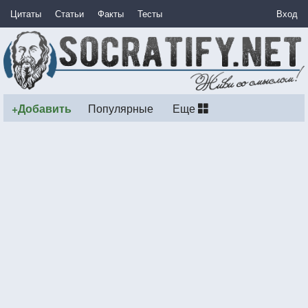
Цитаты
Статьи
Факты
Тесты
Вход
+Добавить
Популярные
Еще