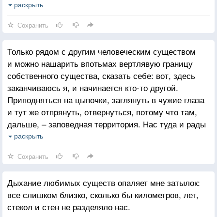
И землю целовать за то, что такое существо по этой
раскрыть
земле где-то ходит
Сохранить
иные способы любления ближних представляются
мне почти дикостью.
Только рядом с другим человеческим существом
Ну, мы, извращенные натуры, вообще редко бываем
и можно нашарить впотьмах вертлявую границу
толерантны к большинствам.
собственного существа, сказать себе: вот, здесь
заканчиваюсь я, и начинается кто-то другой.
Приподняться на цыпочки, заглянуть в чужие глаза
и тут же отпрянуть, отвернуться, потому что там,
дальше, – заповедная территория. Нас туда и рады
бы пустить, да невозможно воспользоваться таким
раскрыть
гостеприимством. Хаживали, знаем.
Сохранить
Дыхание любимых существ опаляет мне затылок:
все слишком близко, сколько бы километров, лет,
стекол и стен не разделяло нас.