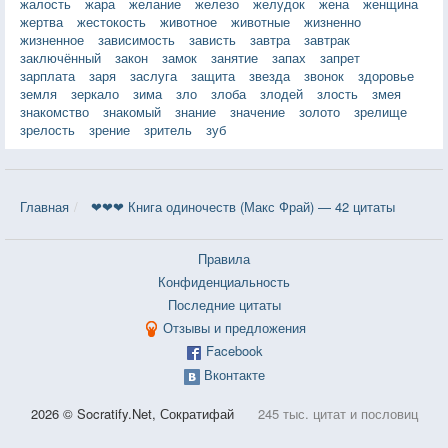
жалость
жара
желание
железо
желудок
жена
женщина
жертва
жестокость
животное
животные
жизненно
жизненное
зависимость
зависть
завтра
завтрак
заключённый
закон
замок
занятие
запах
запрет
зарплата
заря
заслуга
защита
звезда
звонок
здоровье
земля
зеркало
зима
зло
злоба
злодей
злость
змея
знакомство
знакомый
знание
значение
золото
зрелище
зрелость
зрение
зритель
зуб
Главная
❤❤❤ Книга одиночеств (Макс Фрай) — 42 цитаты
Правила
Конфиденциальность
Последние цитаты
Отзывы и предложения
Facebook
Вконтакте
2026 © Socratify.Net, Сократифай
245 тыс. цитат и пословиц