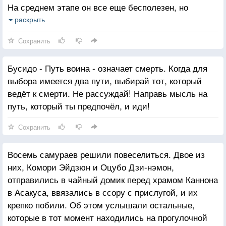
На среднем этапе он все еще бесполезен, но
ощущает собственные недостатки и также способен
раскрыть
видеть недостатки других. На следующем этапе он
Сохранить
гордится своими способностями, он радуется
похвале других и сожалеет о недостатке
Бусидо - Путь воина - означает смерть. Когда для
способностей у своих товарищей. Этот человек
выбора имеется два пути, выбирай тот, который
ценен. На высшем этапе человек выглядит так,
ведёт к смерти. Не рассуждай! Направь мысль на
словно ничего не знает».
путь, который ты предпочёл, и иди!
Таковы этапы в общем. Но существует один еще
более высокий этап, и он превосходит все
Сохранить
остальные. Человек осознает бесконечность
проникновения в глубины избранного Пути и никогда
Восемь самураев решили повеселиться. Двое из
не думает, что добился совершенства. Он
них, Комори Эйдзюн и Оцубо Дзи-нэмон,
действительно знает свои недостатки и никогда в
отправились в чайный домик перед храмом Каннона
жизни не думает, что он добился успеха. Он лишен
в Асакуса, ввязались в ссору с прислугой, и их
гордости и лишь смиренно постигает Путь до конца.
крепко побили. Об этом услышали остальные,
Говорят, что господин Ягю однажды заметил: «Я не
которые в тот момент находились на прогулочной
знаю способа победить других, но лишь способ