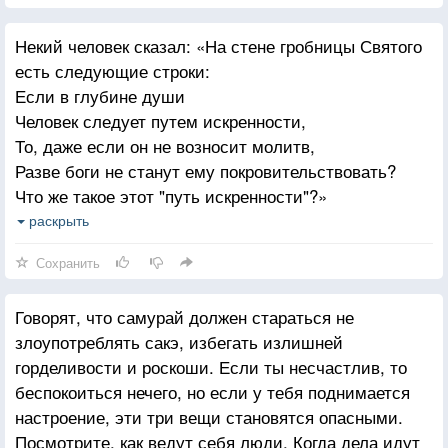
лежит простота мышления и сила духа.
Некий человек сказал: «На стене гробницы Святого
есть следующие строки:
Если в глубине души
Человек следует путем искренности,
То, даже если он не возносит молитв,
Разве боги не станут ему покровительствовать?
Что же такое этот "путь искренности"?»
Один человек ответил ему так: «Судя по всему, вам
раскрыть
нравится поэзия. Поэтому я отвечу вам стихами:
Сохранить
Поскольку все в этом мире всего лишь обман,
Искренность обретешь лишь в смерти».
Говорят, что самурай должен стараться не
Говорят, что для того, чтобы следовать пути
злоупотреблять сакэ, избегать излишней
искренности, нужно жить так, словно ты уже умер.
горделивости и роскоши. Если ты несчастлив, то
беспокоиться нечего, но если у тебя поднимается
настроение, эти три вещи становятся опасными.
Посмотрите, как ведут себя люди. Когда дела идут