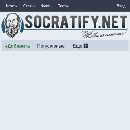
Цитаты
Статьи
Факты
Тесты
Вход
+Добавить
Популярные
Еще