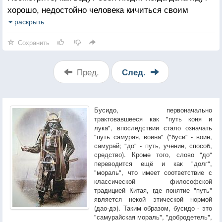
хорошо, недостойно человека кичиться своим
благосостоянием и швыряться деньгами. Поэтому
раскрыть
лучше, когда человек еще в молодости столкнется с
Сохранить
несправедливостью судьбы, ибо, если он не
испытает на себе трудностей, его характер не
устоится. От того, кто, сталкиваясь с трудностями,
Пред.
След.
опускает руки, пользы не будет.
Бусидо, первоначально
трактовавшееся как "путь коня и
лука", впоследствии стало означать
"путь самурая, воина" ("буси" - воин,
самурай; "до" - путь, учение, способ,
средство). Кроме того, слово "до"
переводится ещё и как "долг",
"мораль", что имеет соответствие с
классической философской
традицией Китая, где понятие "путь"
является некой этической нормой
(дао-дэ). Таким образом, бусидо - это
"самурайская мораль", "добродетель",