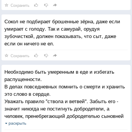
Сохранить
Сокол не подбирает брошенные зёрна, даже если
умирает с голоду. Так и самурай, орудуя
зубочисткой, должен показывать, что сыт, даже
если он ничего не ел.
Сохранить
Необходимо быть умеренным в еде и избегать
распущенности.
В делах повседневных помнить о смерти и хранить
это слово в сердце.
Уважать правило "ствола и ветвей". Забыть его -
значит никогда не постигнуть добродетели, а
человек, пренебрегающий добродетелью сыновней
почтительности, не есть самурай. Родители - ствол
раскрыть
дерева, дети - его ветви.