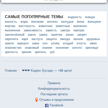
САМЫЕ ПОПУЛЯРНЫЕ ТЕМЫ
жадность
жажда
жалость
жара
желание
железо
желудок
жена
женщина
жертва
жестокость
животное
животные
жизненно
жизненное
зависимость
зависть
завтра
завтрак
заключённый
закон
замок
занятие
запах
запрет
зарплата
заря
заслуга
защита
звезда
звонок
здоровье
земля
зеркало
зима
зло
злоба
злодей
злость
змея
знакомство
знакомый
знание
значение
золото
зрелище
зрелость
зрение
зритель
зуб
Главная
❤❤❤ Кодекс Бусидо — 188 цитат
Правила
Конфиденциальность
Последние цитаты
Отзывы и предложения
Facebook