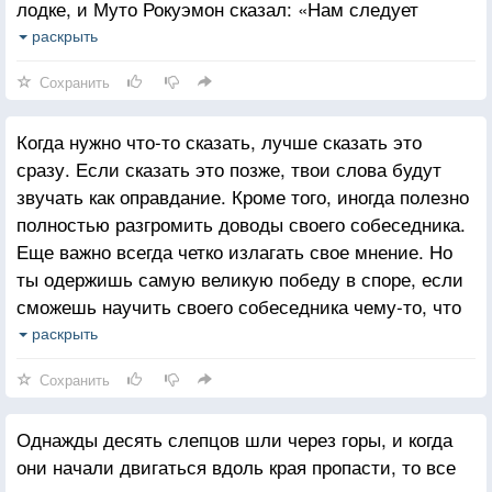
лодке, и Муто Рокуэмон сказал: «Нам следует
победить себя».
вернуться
раскрыть
В течение всей своей жизни каждый день
и отомстить». Ёси Ёитиэмон и Эдзоэ Дзин-бэй
продвигайся вперед, становясь более умелым, чем
Сохранить
согласились с этим.
вчера, более умелым, чем сегодня. Этот Путь
Однако остальные начали отговаривать их,
никогда не заканчивается.
Когда нужно что-то сказать, лучше сказать это
заметив: «Это принесет неприятности клану», и они
сразу. Если сказать это позже, твои слова будут
вернулись домой.
звучать как оправдание. Кроме того, иногда полезно
Когда они прибыли во дворец, Рокуэмон снова
полностью разгромить доводы своего собеседника.
сказал: «Нам совершенно определенно следует
Еще важно всегда четко излагать свое мнение. Но
отомстить!», но остальные отговорили его.
ты одержишь самую великую победу в споре, если
Несмотря на то что Эйдзюн и Дзинэмон получили
сможешь научить своего собеседника чему-то, что
серьезные раны на руках и ногах, им удалось
пойдет ему на пользу. Это соответствует Пути.
раскрыть
порубить работников чайного домика, и тем, кто
Священник Рёй говорил:
вернулся, господин сделал выговор.
Сохранить
«Самураев прошлого оскорбляла сама мысль о том,
Через некоторое время в отношении этого
что они могут умереть в собственной постели; они
происшествия было высказано определенное
Однажды десять слепцов шли через горы, и когда
надеялись встретить свою смерть на поле боя.
мнение. Один человек сказал: «Если в таком деле,
они начали двигаться вдоль края пропасти, то все
Священник также не сможет осуществить свой
как месть, дожидаться согласия остальных, его