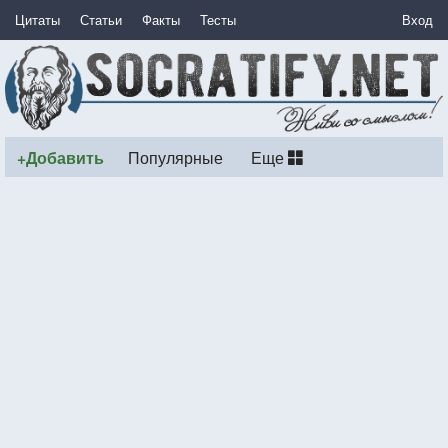
Цитаты
Статьи
Факты
Тесты
Вход
+Добавить
Популярные
Еще