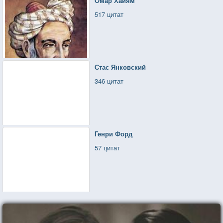
Омар Хайям
517 цитат
Стас Янковский
346 цитат
Генри Форд
57 цитат