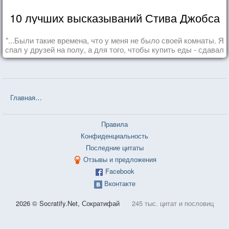
10 лучших высказываний Стива Джобса
"...Были такие времена, что у меня не было своей комнаты. Я
спал у друзей на полу, а для того, чтобы купить еды - сдавал
бутылки из под кока-колы"
Главная
❤❤❤ Кодекс чести русского офицера, 1904г. — 39 цитат
Правила
Конфиденциальность
Последние цитаты
Отзывы и предложения
Facebook
Вконтакте
2026 © Socratify.Net, Сократифай
245 тыс. цитат и пословиц