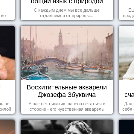
общий язык с природой
С каждым днем мы все дальше
Ещ
тво
отдаляемся от природы...
прод
т
Восхитительные акварели
Джозефа Збуквича
сч
ь не
У вас нет никаких шансов остаться в
Для 
силой
стороне - его чувственная акварель
себя 
м ...
покорила жителей всего мира.
дари
ка