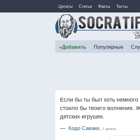
Цитаты
Статьи
Факты
Тесты
+Добавить
Популярные
Слу
Если бы ты был хоть немного в
стоило бы твоего волнения. 
детских игрушек.
—
Кодо Саваки,
1 цитата