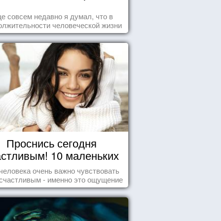
е совсем недавно я думал, что в
олжительности человеческой жизни
заложена какая-то ошибка.
Проснись сегодня
астливым! 10 маленьких
радостей настоящего
человека очень важно чувствовать
Счастья
счастливым - именно это ощущение
т позитивные эмоции и превращает
ждый день в маленький праздник.