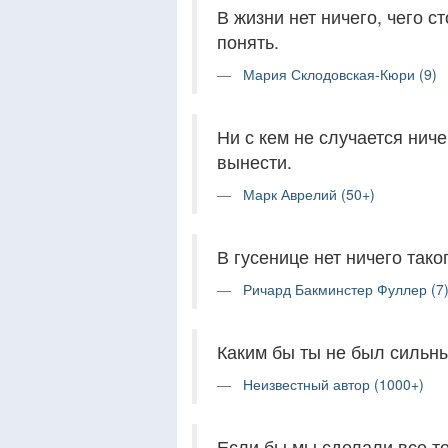
В жизни нет ничего, чего с
понять.
Мария Склодовская-Кюри (9)
Ни с кем не случается ниче
вынести.
Марк Аврелий (50+)
В гусенице нет ничего тако
Ричард Бакминстер Фуллер (7
Каким бы ты не был сильны
Неизвестный автор (1000+)
Если бы мы сделали все то