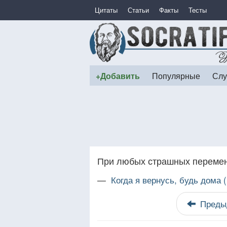
Цитаты
Статьи
Факты
Тесты
+Добавить
Популярные
Слу
При любых страшных перемена
—
Когда я вернусь, будь дома
Преды