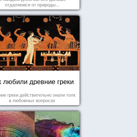
отдаляемся от природы...
к любили древние греки
ие греки действительно знали толк
в любовных вопросах