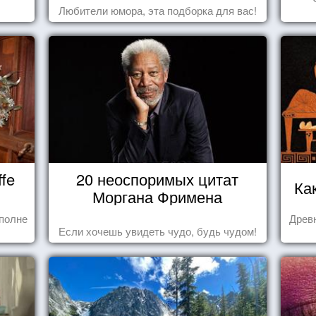
Любители юмора, эта подборка для вас!
fe
20 неоспоримых цитат
Ка
Моргана Фримена
полне
Древн
Если хочешь увидеть чудо, будь чудом!