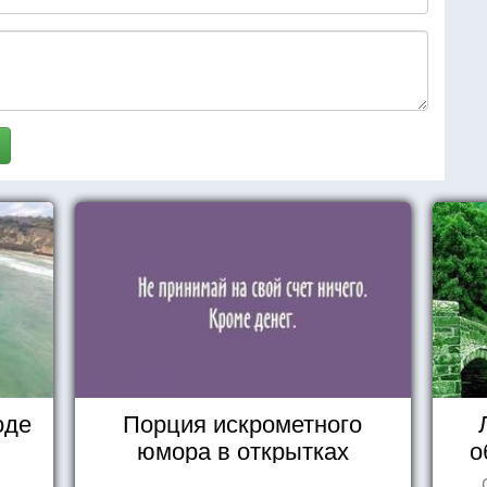
оде
Порция искрометного
юмора в открытках
о