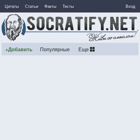
Цитаты
Статьи
Факты
Тесты
Вход
+Добавить
Популярные
Еще