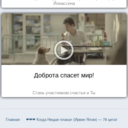
Йонассена
Доброта спасет мир!
Стань участником счастья и Ты
Главная
❤❤❤ Когда Ницше плакал (Ирвин Ялом) — 79 цитат