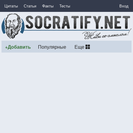
Цитаты
Статьи
Факты
Тесты
Вход
+Добавить
Популярные
Еще