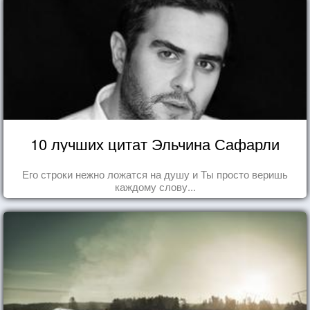
10 лучших цитат Эльчина Сафарли
Его строки нежно ложатся на душу и Ты просто веришь
каждому слову...