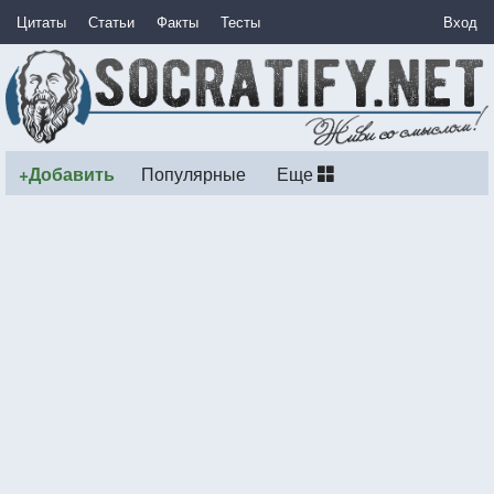
Цитаты
Статьи
Факты
Тесты
Вход
+Добавить
Популярные
Еще