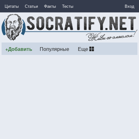
Цитаты
Статьи
Факты
Тесты
Вход
+Добавить
Популярные
Еще