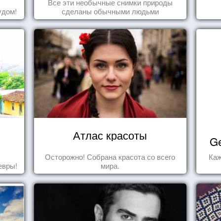
Все эти необычные снимки природы
удом!
сделаны обычными людьми
Атлас красоты
Ge
Осторожно! Собрана красота со всего
Каж
евры!
мира.