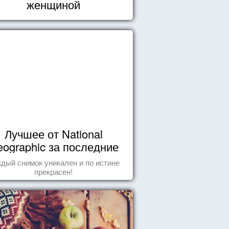
женщиной
Лучшее от National
ographic за последние
пару лет
дый снимок уникален и по истине
прекрасен!