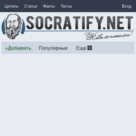
Цитаты
Статьи
Факты
Тесты
Вход
+Добавить
Популярные
Еще