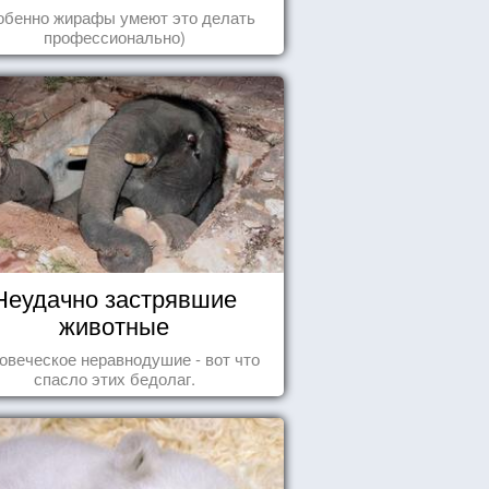
упаду!
обенно жирафы умеют это делать
профессионально)
Неудачно застрявшие
животные
овеческое неравнодушие - вот что
спасло этих бедолаг.