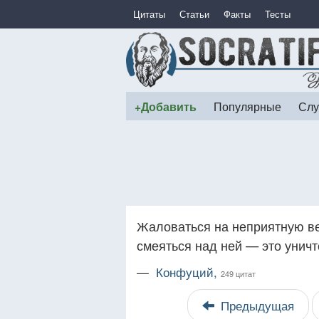
Цитаты
Статьи
Факты
Тесты
+Добавить
Популярные
Слу
Жаловаться на неприятную ве
смеяться над ней — это уничт
—
Конфуций,
249 цитат
Предыдущая