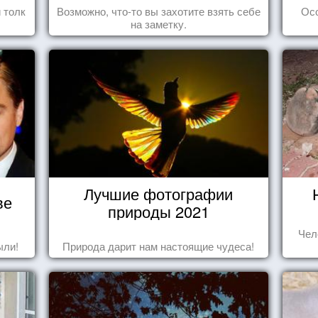
 толк
Возможно, что-то вы захотите взять себе
Ос
на заметку.
Лучшие фотографии
ве
природы 2021
Чел
ыли!
Природа дарит нам настоящие чудеса!