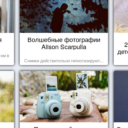
я
Волшебные фотографии
2
Alison Scarpulla
дет
том в
Снимки действительно гипнотизируют...