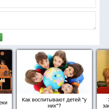
Как воспитывают детей "у
еки
них"?
за