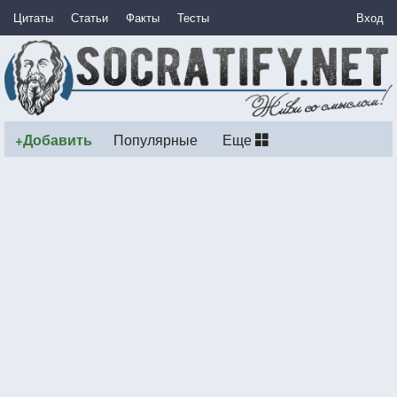
Цитаты
Статьи
Факты
Тесты
Вход
+Добавить
Популярные
Еще