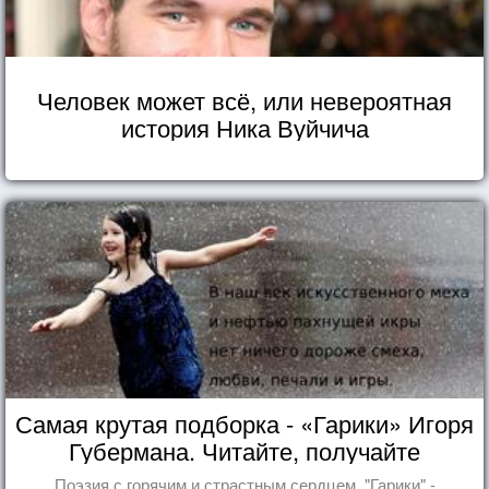
Человек может всё, или невероятная
история Ника Вуйчича
Самая крутая подборка - «Гарики» Игоря
Губермана. Читайте, получайте
удовольствие!
Поэзия с горячим и страстным сердцем. "Гарики" -