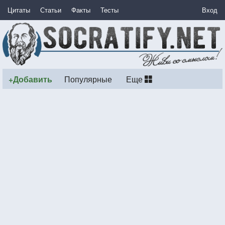
Цитаты
Статьи
Факты
Тесты
Вход
+Добавить
Популярные
Еще