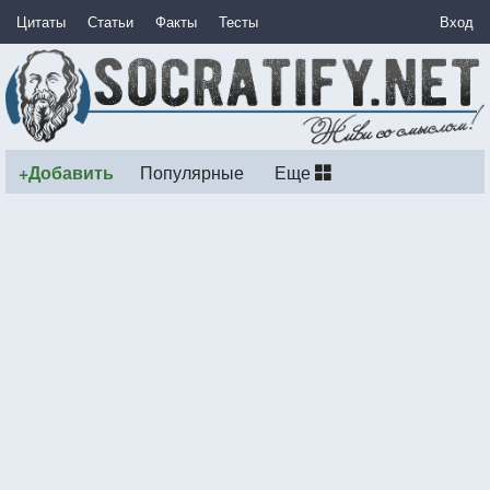
Цитаты
Статьи
Факты
Тесты
Вход
+Добавить
Популярные
Еще