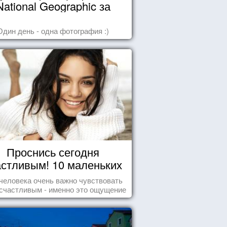
National Geographic за
октябрь 2014
Один день - одна фотография :)
Проснись сегодня
астливым! 10 маленьких
радостей настоящего
человека очень важно чувствовать
Счастья
счастливым - именно это ощущение
т позитивные эмоции и превращает
ждый день в маленький праздник.