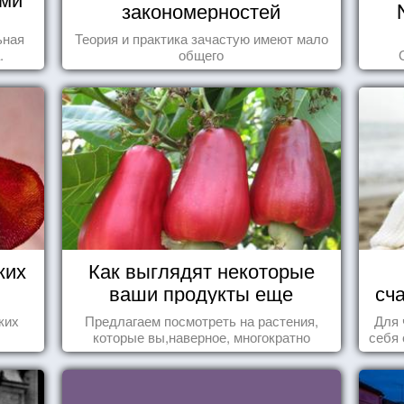
закономерностей
ьная
Теория и практика зачастую имеют мало
.
общего
ких
Как выглядят некоторые
ваши продукты еще
сч
живыми?
ких
Предлагаем посмотреть на растения,
Для 
которые вы,наверное, многократно
себя 
видели , но никогда не представляли
дари
себе, что употребляете их в пищу.
ка