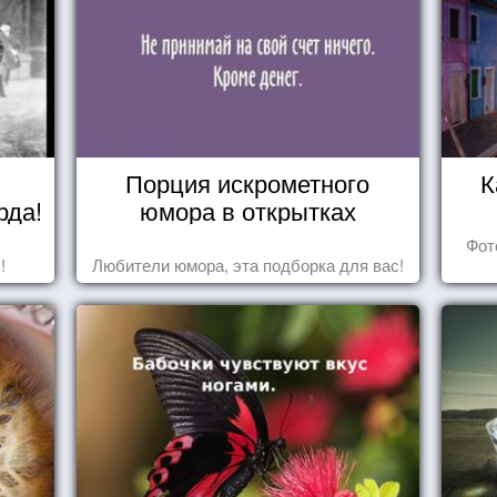
Порция искрометного
К
рда!
юмора в открытках
Фот
!
Любители юмора, эта подборка для вас!