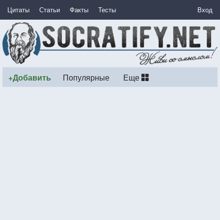
Цитаты
Статьи
Факты
Тесты
Вход
+Добавить
Популярные
Еще