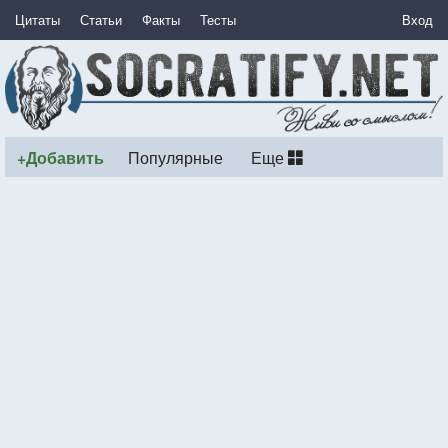
Цитаты
Статьи
Факты
Тесты
Вход
+Добавить
Популярные
Еще