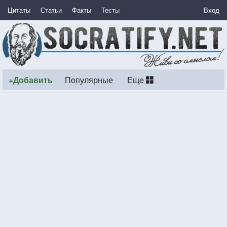
Цитаты
Статьи
Факты
Тесты
Вход
+Добавить
Популярные
Еще