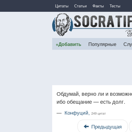
Цитаты
Статьи
Факты
Тесты
+Добавить
Популярные
Слу
Обдумай, верно ли и возможно
ибо обещание — есть долг.
—
Конфуций,
249 цитат
Предыдущая