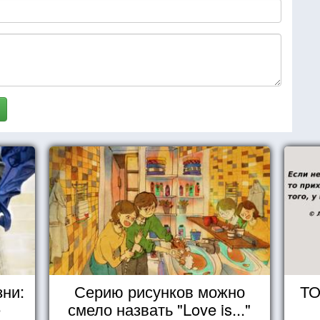
зни:
Серию рисунков можно
ТО
е
смело назвать "Love is..."