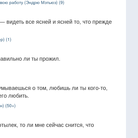
свою работу (Эндрю Мэтьюз) (9)
 — видеть все ясней и ясней то, что прежде
р) (1)
правильно ли ты прожил.
думываешься о том, любишь ли ты кого-то,
его любить.
н) (50+)
отылек, то ли мне сейчас снится, что