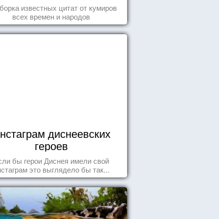
борка известных цитат от кумиров
всех времен и народов
нстаграм диснеевских
героев
сли бы герои Диснея имели свой
нстаграм это выглядело бы так...