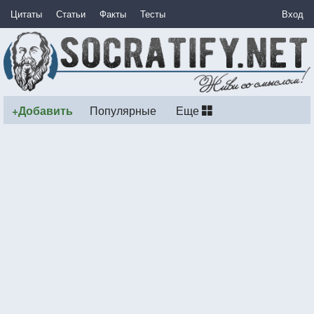
Цитаты
Статьи
Факты
Тесты
Вход
+Добавить
Популярные
Еще