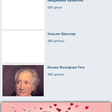
Бенджамин Франклин
205 цитат
Уильям Шекспир
383 цитаты
Иоганн Вольфганг Гете
392 цитаты