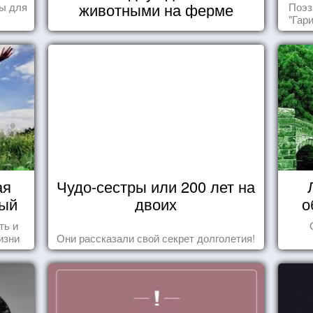
животными на ферме
ы для
Поэз
"Гар
ая
Чудо-сестры или 200 лет на
вый
двоих
о
ть и
изни
Они рассказали свой секрет долголетия!
это,
ных