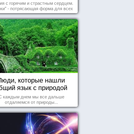
Читайте, получайте
ия с горячим и страстным сердцем.
удовольствие!
ики" - потрясающая форма для всех
случаев жизни.
Люди, которые нашли
бщий язык с природой
С каждым днем мы все дальше
отдаляемся от природы...