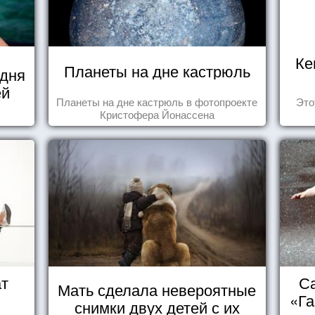
Ке
Планеты на дне кастрюль
 дня
ей
Планеты на дне кастрюль в фотопроекте
Это
Кристофера Йонассена
ат
Са
Мать сделала невероятные
«Га
снимки двух детей с их