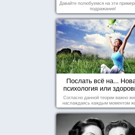
стереотипы
Давайте полюбуемся на эти пример
подражания!
Послать всё на... Нов
психология или здоро
пофигизм.
Согласно данной теории важно жи
наслаждаясь каждым моментом ж
осознанно и с удовольствием. Как 
попробуем разобраться на реаль
примерах.