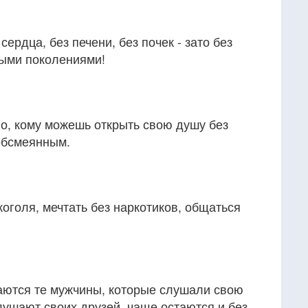
сердца, без печени, без почек - зато без
лыми поколениями!
го, кому можешь открыть свою душу без
обсмеянным.
коголя, мечтать без наркотиков, общаться
ваются те мужчины, которые слушали свою
слушают своих друзей, чаще остаются и без