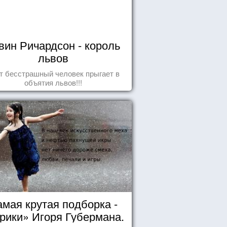
вин Ричардсон - король
львов
т бесстрашный человек прыгает в
объятия львов!!!
мая крутая подборка -
рики» Игоря Губермана.