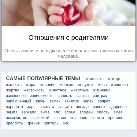
Отношения с родителями
Очень важная и нередко щепетильная тема в жизни каждого
человека.
САМЫЕ ПОПУЛЯРНЫЕ ТЕМЫ
жадность
жажда
жалость
жара
желание
железо
желудок
жена
женщина
жертва
жестокость
животное
животные
жизненно
жизненное
зависимость
зависть
завтра
завтрак
заключённый
закон
замок
занятие
запах
запрет
зарплата
заря
заслуга
защита
звезда
звонок
здоровье
земля
зеркало
зима
зло
злоба
злодей
злость
змея
знакомство
знакомый
знание
значение
золото
зрелище
зрелость
зрение
зритель
зуб