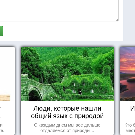
т
Люди, которые нашли
И
а
общий язык с природой
 и
С каждым днем мы все дальше
Кто 
е.
отдаляемся от природы...
мест