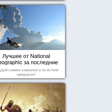
ычные для человечества пейзажи,
 кажутся и вовсе инопланетными!
Лучшее от National
ographic за последние
пару лет
дый снимок уникален и по истине
прекрасен!