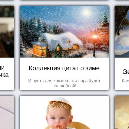
прив
что
ли
Коллекция цитат о зиме
Ge
ика
И пусть для каждого эта пора будет
Каж
волшебной!