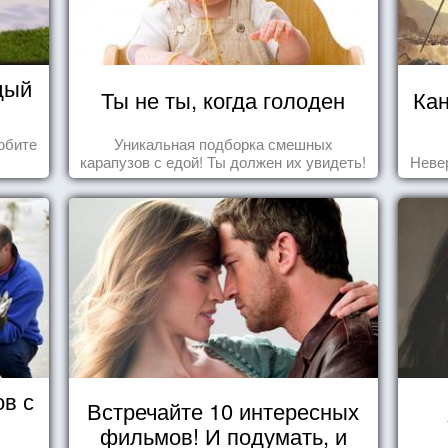
дый
Ты не ты, когда голоден
Ка
юбите
Уникальная подборка смешных
карапузов с едой! Ты должен их увидеть!
Неве
ов с
Встречайте 10 интересных
фильмов! И подумать, и