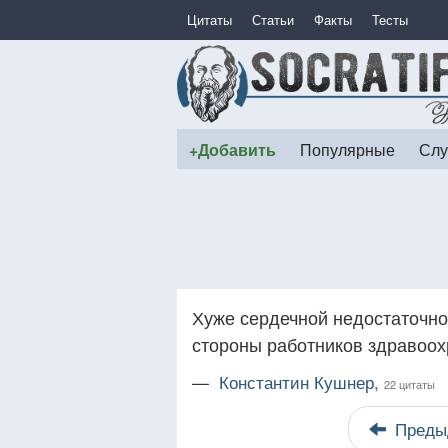
Цитаты
Статьи
Факты
Тесты
+Добавить
Популярные
Слу
Хуже сердечной недостаточно
стороны работников здравоох
—
Константин Кушнер,
22 цитаты
Преды