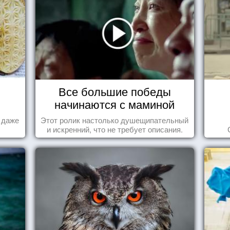
Все большие победы
начинаются с маминой
колыбели
а даже
Этот ролик настолько душещипательный
и искренний, что не требует описания.