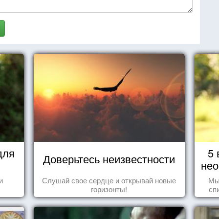
для
5 
Доверьтесь неизвестности
нео
и
Слушай свое сердце и открывай новые
Мы
горизонты!
сп
вещ