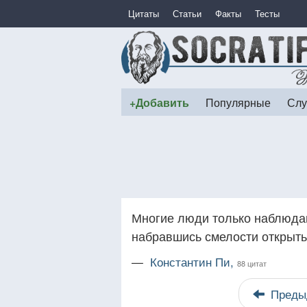
Цитаты
Статьи
Факты
Тесты
+Добавить
Популярные
Слу
Многие люди только наблюдают
набравшись смелости открыть
—
Константин Пи,
88 цитат
Преды