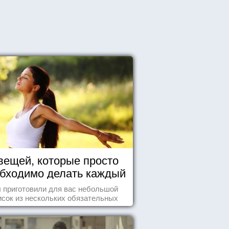
вещей, которые просто
бходимо делать каждый
день
 приготовили для вас небольшой
исок из нескольких обязательных
ей, которые должны стать частью
вашего дня.