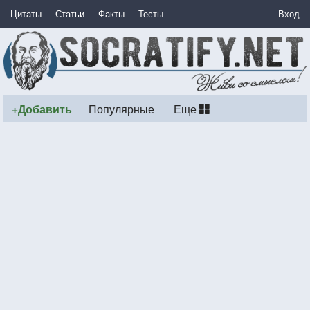
Цитаты
Статьи
Факты
Тесты
Вход
+Добавить
Популярные
Еще