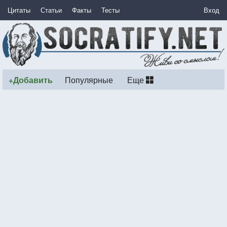
Цитаты
Статьи
Факты
Тесты
Вход
+Добавить
Популярные
Еще