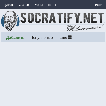
Цитаты
Статьи
Факты
Тесты
Вход
+Добавить
Популярные
Еще