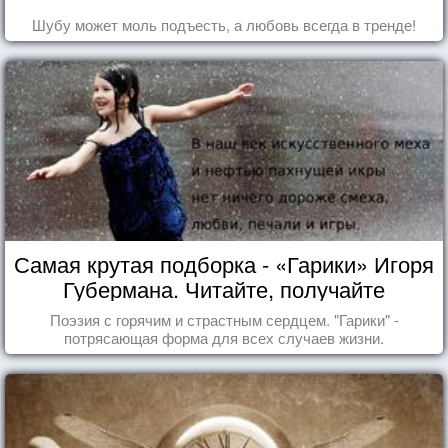
Шубу может моль подъесть, а любовь всегда в тренде!
Самая крутая подборка - «Гарики» Игоря
Губермана. Читайте, получайте
удовольствие!
Поэзия с горячим и страстным сердцем. "Гарики" -
потрясающая форма для всех случаев жизни.