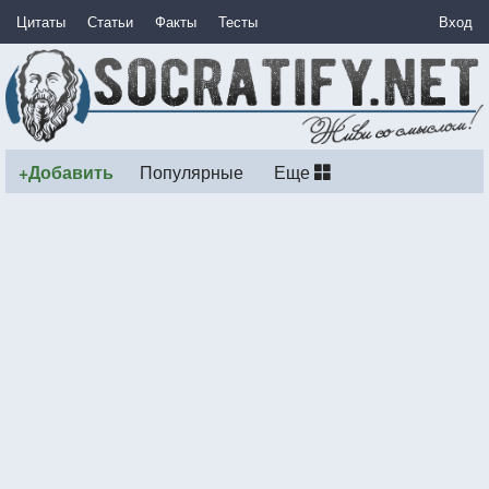
Цитаты
Статьи
Факты
Тесты
Вход
+Добавить
Популярные
Еще