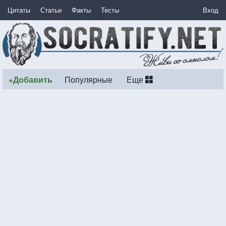
Цитаты
Статьи
Факты
Тесты
Вход
+Добавить
Популярные
Еще