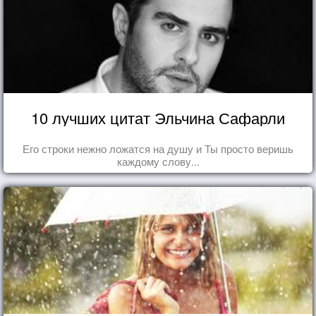
10 лучших цитат Эльчина Сафарли
Его строки нежно ложатся на душу и Ты просто веришь
каждому слову...