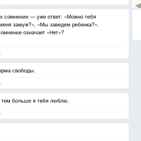
ых сомнение — уже ответ: «Можно тебя
меня замуж?», «Мы заведем ребенка?».
сомнение означает «Нет»?
я
орма свободы.
я
 тем больше я тебя люблю.
я