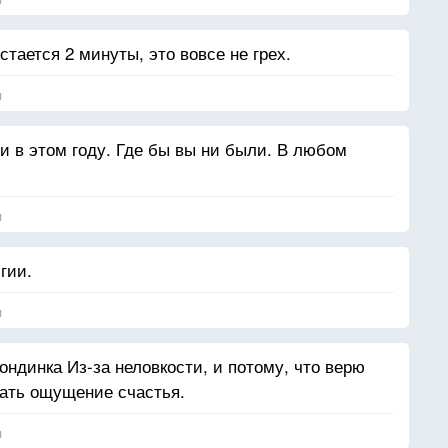
стается 2 минуты, это вовсе не грех.
я
 в этом году. Где бы вы ни были. В любом
я
гии.
я
ондинка Из-за неловкости, и потому, что верю
дать ощущение счастья.
я