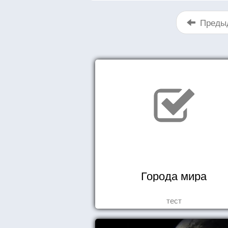
Преды
Города мира
тест