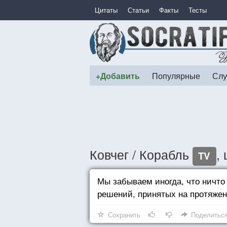
Цитаты
Статьи
Факты
Тесты
+Добавить
Популярные
Слу
Ковчег / Корабль
,
TV
Мы забываем иногда, что ничто 
решений, принятых на протяжен
Сохранить
Поделитьс