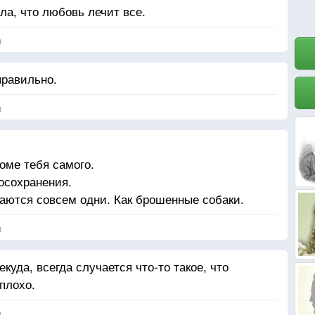
ла, что любовь лечит все.
я
правильно.
я
роме тебя самого.
осохранения.
таются совсем одни. Как брошенные собаки.
я
куда, всегда случается что-то такое, что
 плохо.
я