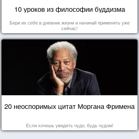
10 уроков из философии буддизма
Бери их себе в дневник жизни и начинай применять уже
сейчас!
20 неоспоримых цитат Моргана Фримена
Если хочешь увидеть чудо, будь чудом!