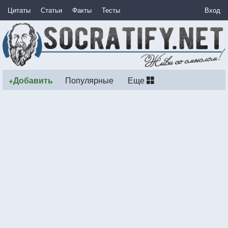
Цитаты
Статьи
Факты
Тесты
Вход
+Добавить
Популярные
Еще