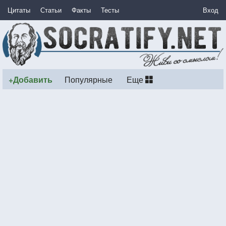
Цитаты
Статьи
Факты
Тесты
Вход
+Добавить
Популярные
Еще