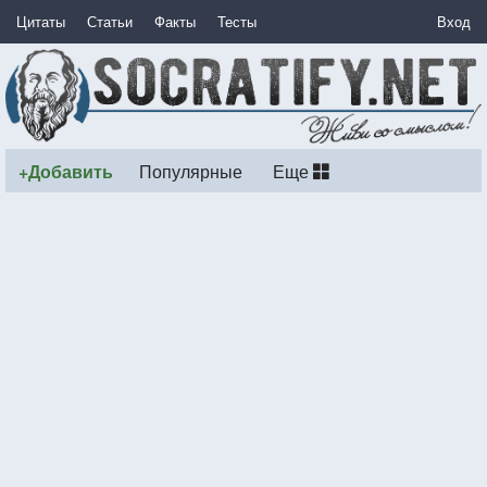
Цитаты
Статьи
Факты
Тесты
Вход
+Добавить
Популярные
Еще