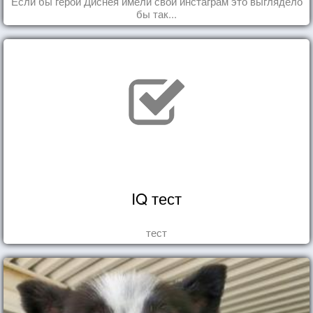
Если бы герои Диснея имели свой инстаграм это выглядело
бы так...
IQ тест
тест