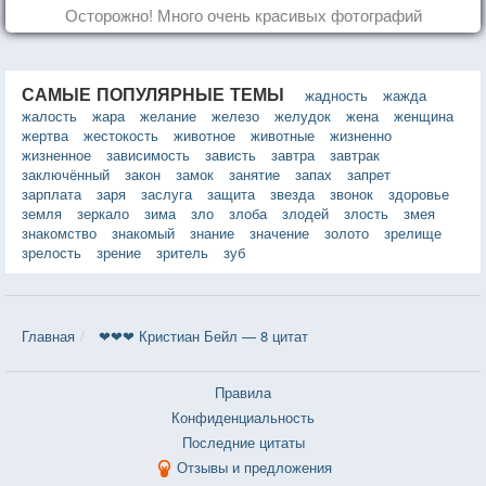
Осторожно! Много очень красивых фотографий
САМЫЕ ПОПУЛЯРНЫЕ ТЕМЫ
жадность
жажда
жалость
жара
желание
железо
желудок
жена
женщина
жертва
жестокость
животное
животные
жизненно
жизненное
зависимость
зависть
завтра
завтрак
заключённый
закон
замок
занятие
запах
запрет
зарплата
заря
заслуга
защита
звезда
звонок
здоровье
земля
зеркало
зима
зло
злоба
злодей
злость
змея
знакомство
знакомый
знание
значение
золото
зрелище
зрелость
зрение
зритель
зуб
Главная
❤❤❤ Кристиан Бейл — 8 цитат
Правила
Конфиденциальность
Последние цитаты
Отзывы и предложения