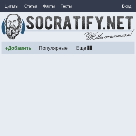
Цитаты
Статьи
Факты
Тесты
Вход
+Добавить
Популярные
Еще