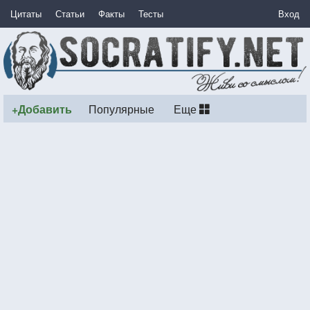
Цитаты
Статьи
Факты
Тесты
Вход
+Добавить
Популярные
Еще