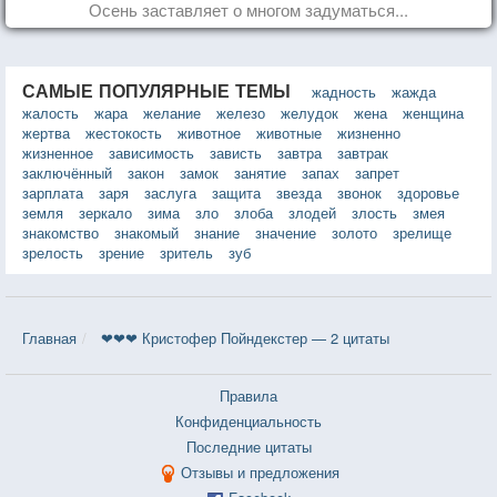
Осень заставляет о многом задуматься...
САМЫЕ ПОПУЛЯРНЫЕ ТЕМЫ
жадность
жажда
жалость
жара
желание
железо
желудок
жена
женщина
жертва
жестокость
животное
животные
жизненно
жизненное
зависимость
зависть
завтра
завтрак
заключённый
закон
замок
занятие
запах
запрет
зарплата
заря
заслуга
защита
звезда
звонок
здоровье
земля
зеркало
зима
зло
злоба
злодей
злость
змея
знакомство
знакомый
знание
значение
золото
зрелище
зрелость
зрение
зритель
зуб
Главная
❤❤❤ Кристофер Пойндекстер — 2 цитаты
Правила
Конфиденциальность
Последние цитаты
Отзывы и предложения