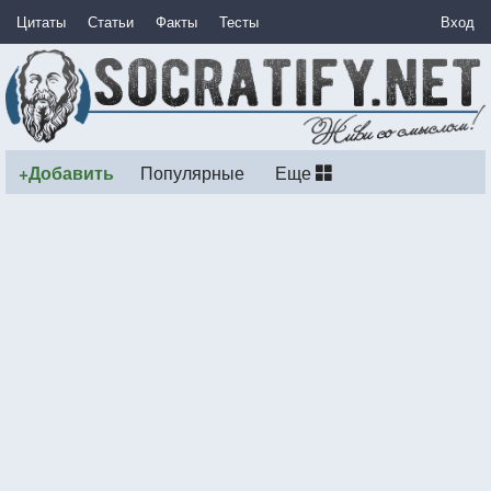
Цитаты
Статьи
Факты
Тесты
Вход
+Добавить
Популярные
Еще