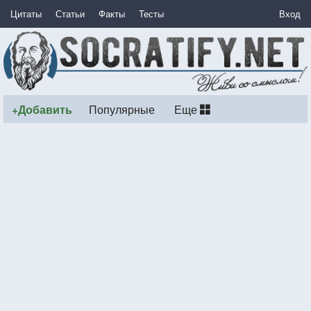
Цитаты
Статьи
Факты
Тесты
Вход
+Добавить
Популярные
Еще