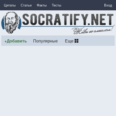
Цитаты
Статьи
Факты
Тесты
Вход
+Добавить
Популярные
Еще