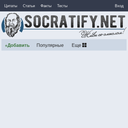
Цитаты
Статьи
Факты
Тесты
Вход
+Добавить
Популярные
Еще