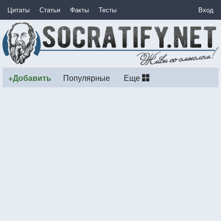
Цитаты
Статьи
Факты
Тесты
Вход
+Добавить
Популярные
Еще