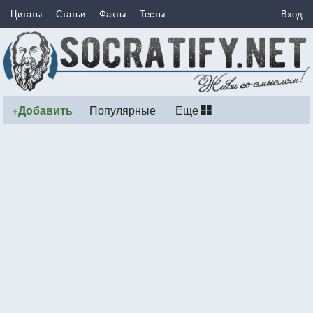
Цитаты
Статьи
Факты
Тесты
Вход
+Добавить
Популярные
Еще