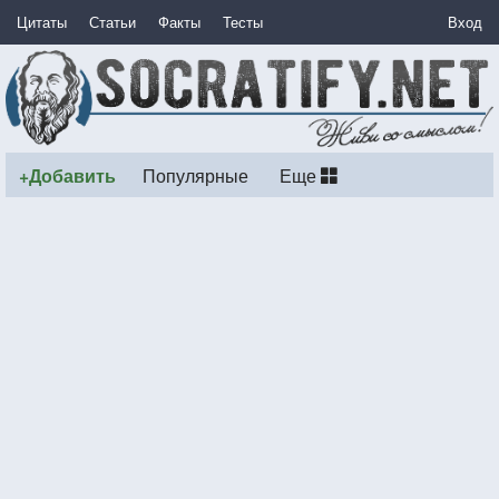
Цитаты
Статьи
Факты
Тесты
Вход
+Добавить
Популярные
Еще