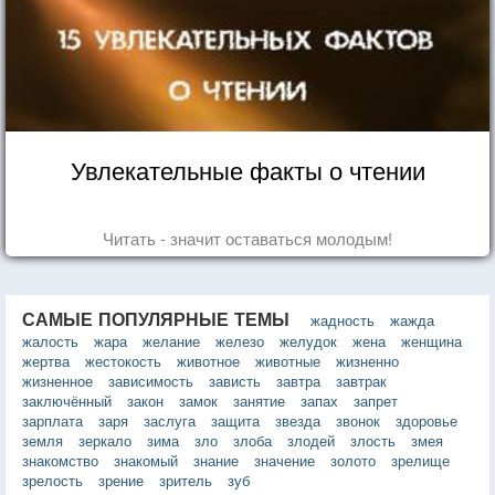
Увлекательные факты о чтении
Читать - значит оставаться молодым!
САМЫЕ ПОПУЛЯРНЫЕ ТЕМЫ
жадность
жажда
жалость
жара
желание
железо
желудок
жена
женщина
жертва
жестокость
животное
животные
жизненно
жизненное
зависимость
зависть
завтра
завтрак
заключённый
закон
замок
занятие
запах
запрет
зарплата
заря
заслуга
защита
звезда
звонок
здоровье
земля
зеркало
зима
зло
злоба
злодей
злость
змея
знакомство
знакомый
знание
значение
золото
зрелище
зрелость
зрение
зритель
зуб