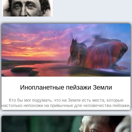
Инопланетные пейзажи Земли
Кто бы мог подумать, что на Земле есть места, которые
настолько непохожи на привычные для человечества пейзажи,
что кажутся и вовсе инопланетными!