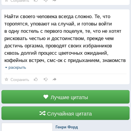
Сохранить
Найти своего человека всегда сложно. Те, что
торопятся, уповают на случай, и готовы войти
в одну постель с первого поцелуя, те, что не хотят
рисковать честью и достоинством, прежде чем
достичь оргазма, проводят своих избранников
сквозь долгий процесс цветочных ожиданий,
кофейных встреч, смс-ок с придыханием, знакомств
со своими близкими и друзьями, которые должны
раскрыть
благословить их на секс с перспективой.
Сохранить
Существуют и третьи, те, что находят удовольствия
в виртуальных отношениях, их, пожалуй, больше
всего, они легко заводят новые романы, постоянно
Лучшие цитаты
изменяют и запросто расстаются, рассуждая
о прошлом и о будущем, так и не найдя своего
Случайная цитата
в настоящем.
Генри Форд