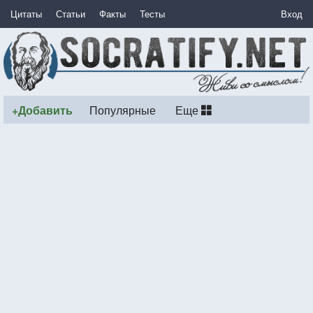
Цитаты
Статьи
Факты
Тесты
Вход
+Добавить
Популярные
Еще