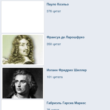
Пауло Коэльо
376 цитат
Франсуа де Ларошфуко
350 цитат
Иоганн Фридрих Шиллер
101 цитата
Габриэль Гарсиа Маркес
75 цитат