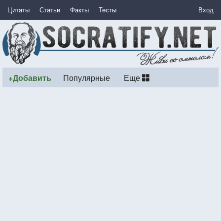
Цитаты
Статьи
Факты
Тесты
Вход
+Добавить
Популярные
Еще