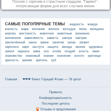
Поэзия с горячим и страстным сердцем. "Гарики" -
потрясающая форма для всех случаев жизни.
САМЫЕ ПОПУЛЯРНЫЕ ТЕМЫ
жадность
жажда
жалость
жара
желание
железо
желудок
жена
женщина
жертва
жестокость
животное
животные
жизненно
жизненное
зависимость
зависть
завтра
завтрак
заключённый
закон
замок
занятие
запах
запрет
зарплата
заря
заслуга
защита
звезда
звонок
здоровье
земля
зеркало
зима
зло
злоба
злодей
злость
змея
знакомство
знакомый
знание
значение
золото
зрелище
зрелость
зрение
зритель
зуб
Главная
❤❤❤ Квинт Гораций Флакк — 78 цитат
Правила
Конфиденциальность
Последние цитаты
Отзывы и предложения