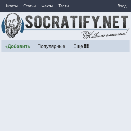
Цитаты
Статьи
Факты
Тесты
Вход
+Добавить
Популярные
Еще