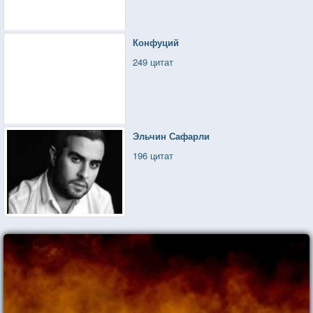
Конфуций
249 цитат
Эльчин Сафарли
196 цитат