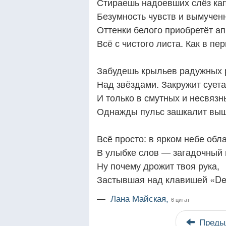
Стираешь надоевших слёз кап
Безумность чувств и вымучен
Оттенки белого приобретёт ап
Всё с чистого листа. Как в пе
Забудешь крыльев радужных 
Над звёздами. Закружит суета
И только в смутных и несвязн
Однажды пульс зашкалит выш
Всё просто: в ярком небе обла
В улыбке слов — загадочный 
Ну почему дрожит твоя рука,
Застывшая над клавишей «De
—
Лана Майская,
6 цитат
Преды