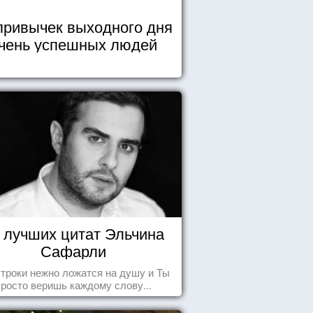
привычек выходного дня
чень успешных людей
 лучших цитат Эльчина
Сафарли
строки нежно ложатся на душу и Ты
просто веришь каждому слову...