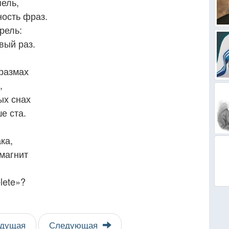
ель,
ность фраз.
рель:
рвый раз.
размах
,
ых снах
е ста.
ка,
магнит
lete»?
дущая
Следующая