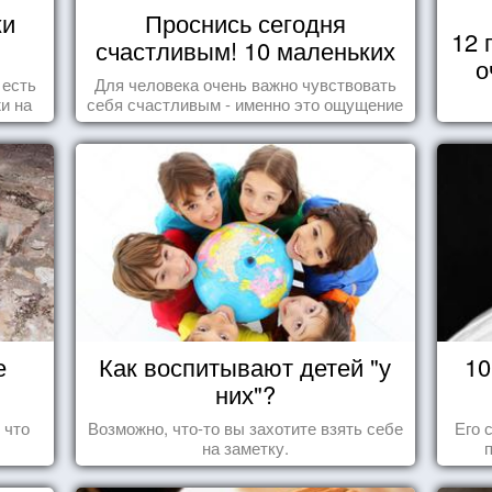
жи
Проснись сегодня
12 
счастливым! 10 маленьких
о
радостей настоящего
 есть
Для человека очень важно чувствовать
Счастья
и на
себя счастливым - именно это ощущение
ажи,
дарит позитивные эмоции и превращает
ми!
каждый день в маленький праздник.
е
Как воспитывают детей "у
10
них"?
 что
Возможно, что-то вы захотите взять себе
Его 
на заметку.