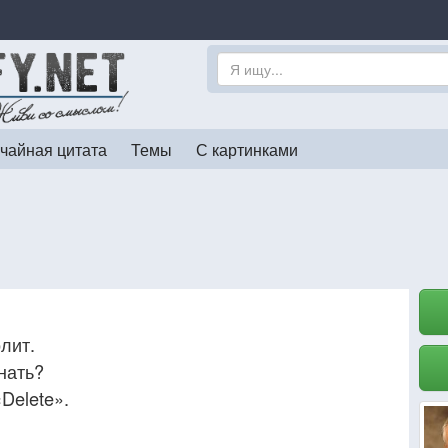
чайная цитата
Темы
С картинками
лит.
нать?
Delete».