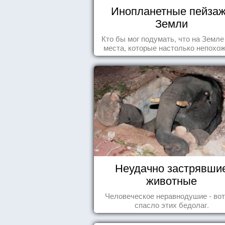
Инопланетные пейза
Земли
Кто бы мог подумать, что на Земле
места, которые настолько непохож
привычные для человечества пейз
что кажутся и вовсе инопланетны
Неудачно застрявши
животные
Человеческое неравнодушие - вот
спасло этих бедолаг.