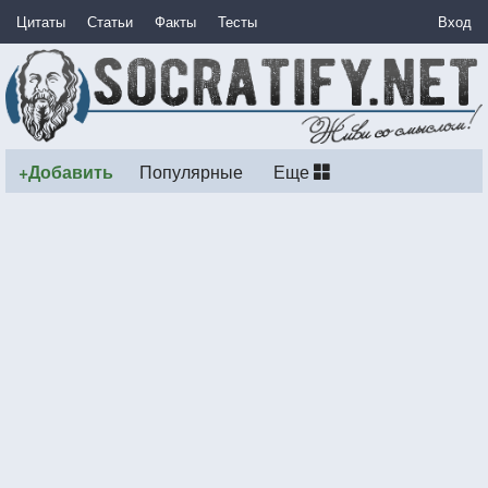
Цитаты
Статьи
Факты
Тесты
Вход
+Добавить
Популярные
Еще